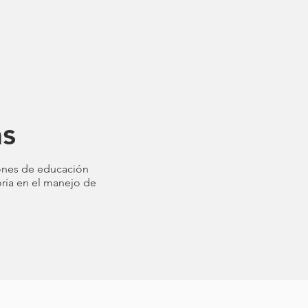
as
ones
de educación
oría en el manejo de