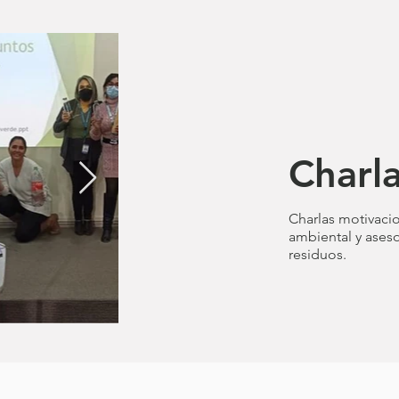
Charl
Charlas
motivaci
ambiental y ases
residuos.